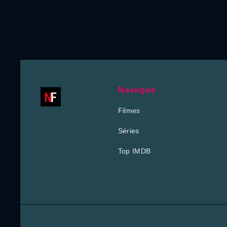
Navegue
Filmes
Séries
Top IMDB