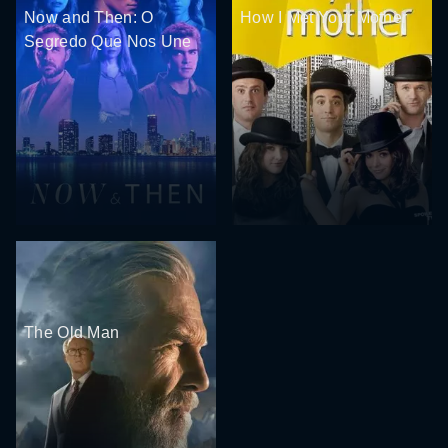
Now and Then: O
How I Met Your Mother
Segredo Que Nos Une
The Old Man