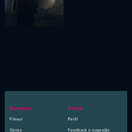
Navegue
Conta
Filmes
Perfil
Séries
Feedback e sugestão