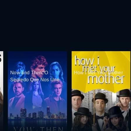
Now and Then: O
How I Met Your Mother
Segredo Que Nos Une