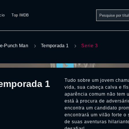
cio
Top IMDB
e-Punch Man
Temporada 1
Serie 3
Tudo sobre um jovem cham
Temporada 1
vida, sua cabeça calva e fí
aparência comum não tem u
está à procura de adversári
encontra um candidato prom
encontrará um vilão forte o
de suas aventuras hilarian
desafiar!