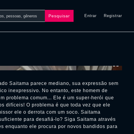
Pesquisar
Entrar
Registrar
0:00:00 /
0:00:00
ado Saitama parece mediano, sua expressão sem
sico inexpressivo. No entanto, este homem de
m problema comum... Ele é um super-herói que
os difíceis! O problema é que toda vez que ele
issor ele o derrota com um soco. Saitama
 suficiente para desafiá-lo? Siga Saitama através
tes enquanto ele procura por novos bandidos para