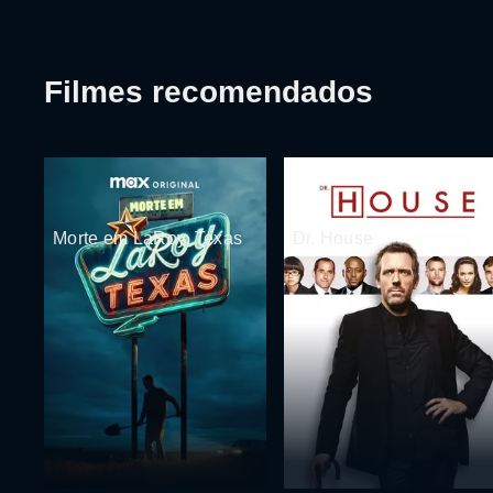
Filmes recomendados
Morte em LaRoy, Texas
Dr. House