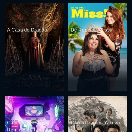
A Casa do Dragão
De Repente, Miss!
Capitão Laserhawk:
Like a Dragon: Yakuza
Remix Blood Dragon