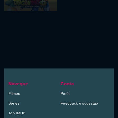
Navegue
Conta
Filmes
Perfil
Séries
Feedback e sugestão
Top IMDB