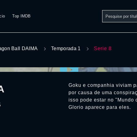
cio
Top IMDB
agon Ball DAIMA
Temporada 1
Serie 8
Goku e companhia viviam p
A
por causa de uma conspira
isso pode estar no "Mundo
s
Glorio aparece para eles.