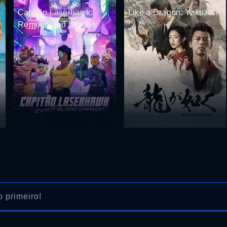
Capitão Laserhawk:
Like a Dragon: Yakuza
Remix Blood Dragon
 primeiro!