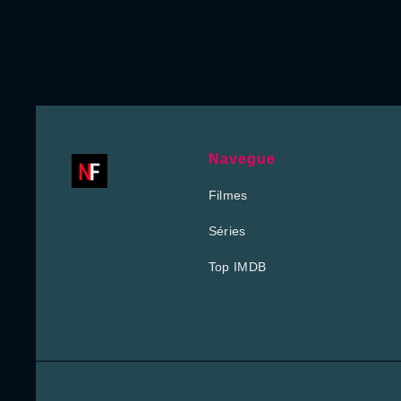
Navegue
Filmes
Séries
Top IMDB