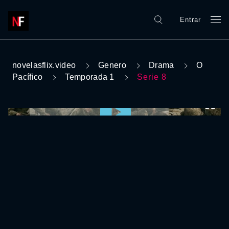
Entrar
novelasflix.video
Genero
Drama
O
Pacífico
Temporada 1
Serie 8
0:00:00 /
0:00:00