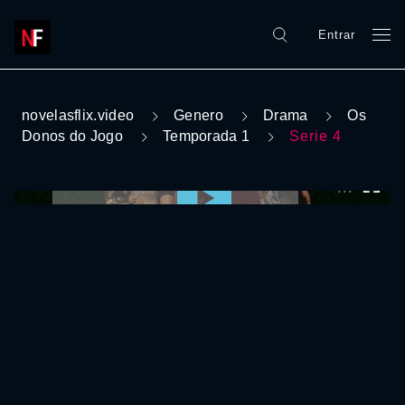
Entrar
novelasflix.video
Genero
Drama
Os
Donos do Jogo
Temporada 1
Serie 4
0:00:00 /
0:00:00