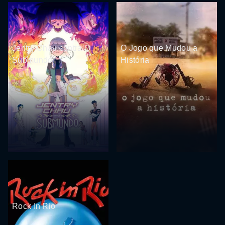
Jentry Chau contra O
O Jogo que Mudou a
Submundo
História
Rock In Rio