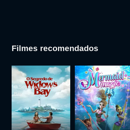
Filmes recomendados
O Segredo de Widow's
A Magia das Sereias
Bay