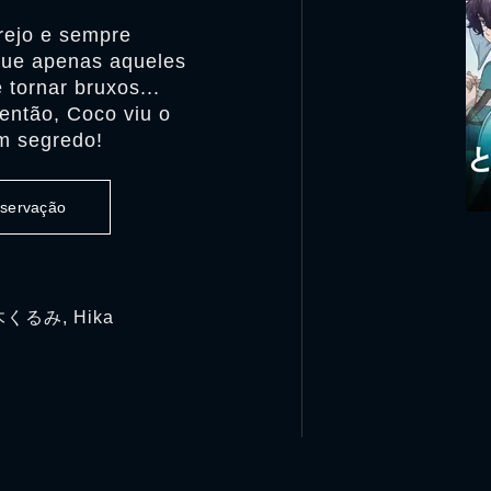
rejo e sempre
que apenas aqueles
tornar bruxos...
 então, Coco viu o
m segredo!
observação
木くるみ, Hika