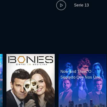
Serie 13
Bones
Now and Then: O
Segredo Que Nos Une