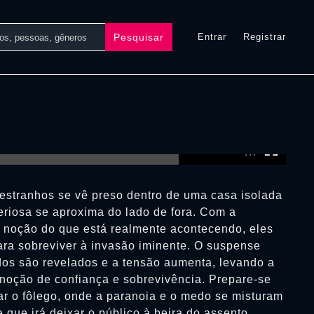
Pesquisar
Entrar
Registrar
0:00:00 /
0:00:00
estranhos se vê preso dentro de uma casa isolada
riosa se aproxima do lado de fora. Com a
 noção do que está realmente acontecendo, eles
ara sobreviver à invasão iminente. O suspense
os são revelados e a tensão aumenta, levando a
 noção de confiança e sobrevivência. Prepare-se
ar o fôlego, onde a paranoia e o medo se misturam
 que irá deixar o público à beira do assento.