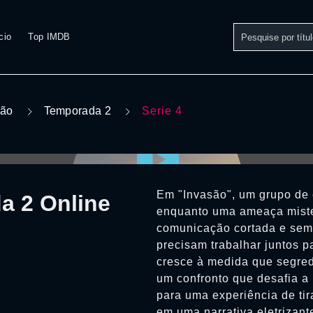
cio
Top IMDB
são
Temporada 2
Serie 4
Em "Invasão", um grupo de 
a 2 Online
enquanto uma ameaça miste
comunicação cortada e sem
precisam trabalhar juntos p
cresce à medida que segred
um confronto que desafia a
para uma experiência de tir
em uma narrativa eletrizante