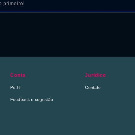
 primeiro!
Conta
Jurídico
Perfil
Contato
Feedback e sugestão