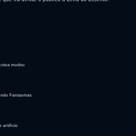
coisa mudou
indo Fantasmas
 artifício