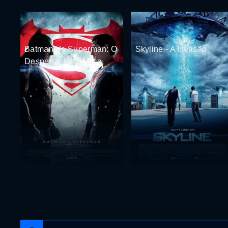
Batman Vs Superman: O
Skyline - A Invasão
Despertar da Justiça