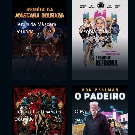
Heróis da Máscara
Plano de
Dourada
Aposentadoria
Hellboy II: O Exército
O Padeiro
Dourado