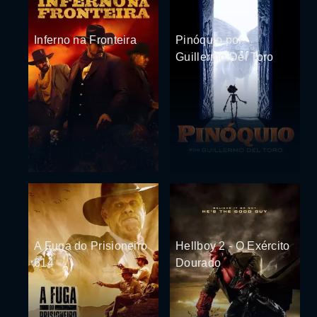
Inferno na Fronteira
Pinóquio por
Guillermo Del Toro
A Fuga do Prisioneiro
Hellboy 2 - O Exército
614
Dourado