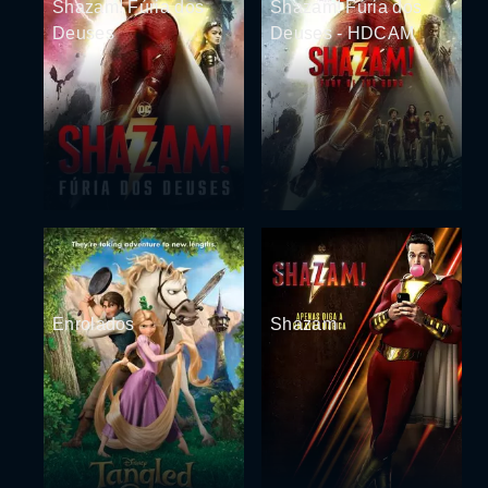
Shazam! Fúria dos
Shazam! Fúria dos
Deuses
Deuses - HDCAM
Enrolados
Shazam