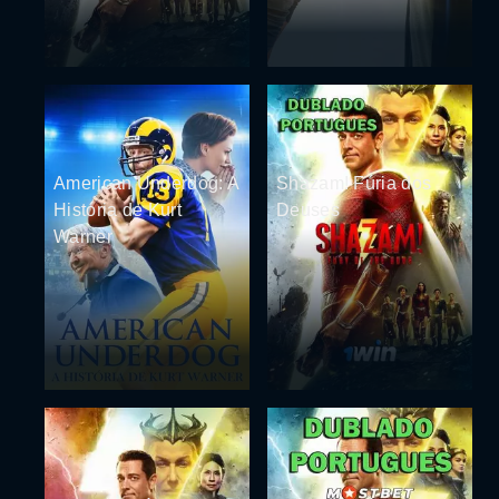
American Underdog: A
Shazam! Fúria dos
História de Kurt
Deuses
Warner