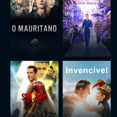
O Mauritano
Harold e o Lápis
Mágico
Shazam! Fúria dos
Invencível
Deuses