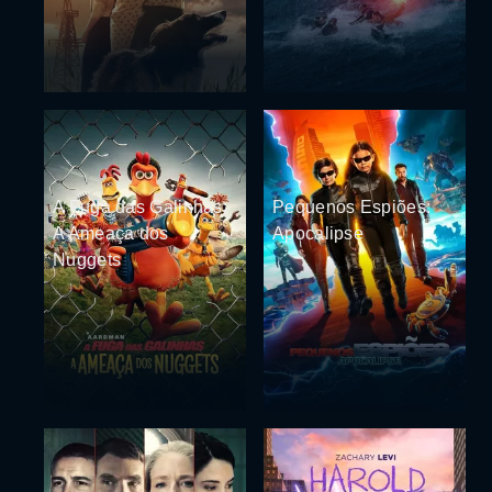
A Fuga das Galinhas:
Pequenos Espiões:
A Ameaça dos
Apocalipse
Nuggets