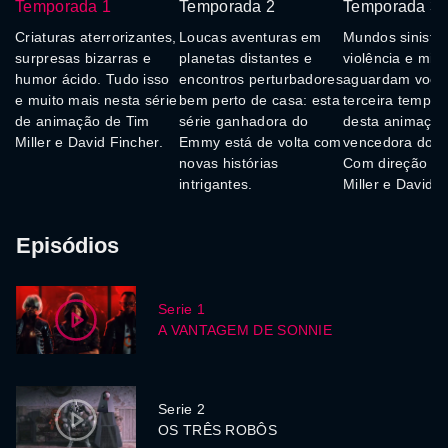
Temporada 1
Temporada 2
Temporada 3
Criaturas aterrorizantes,
Loucas aventuras em
Mundos sinistro
surpresas bizarras e
planetas distantes e
violência e mist
humor ácido. Tudo isso
encontros perturbadores
aguardam você
e muito mais nesta série
bem perto de casa: esta
terceira tempo
de animação de Tim
série ganhadora do
desta animaçã
Miller e David Fincher.
Emmy está de volta com
vencedora do 
novas histórias
Com direção de
intrigantes.
Miller e David F
Episódios
Serie 1
A VANTAGEM DE SONNIE
Serie 2
OS TRÊS ROBÔS