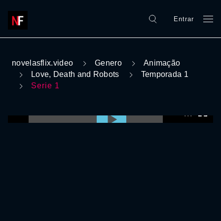
Entrar
novelasflix.video
Genero
Animação
Love, Death and Robots
Temporada 1
Serie 1
0:00:00 /
0:00:00