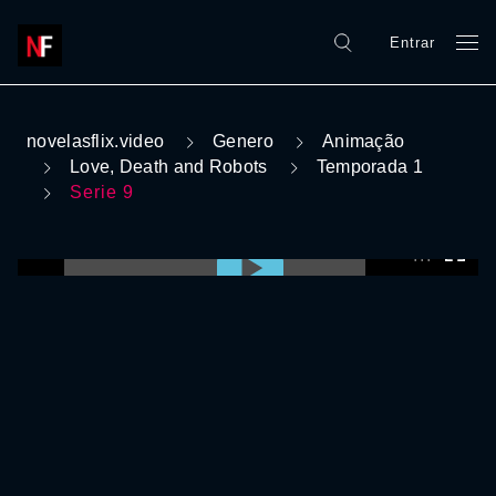
Entrar
novelasflix.video
Genero
Animação
Love, Death and Robots
Temporada 1
Serie 9
0:00:00 /
0:00:00