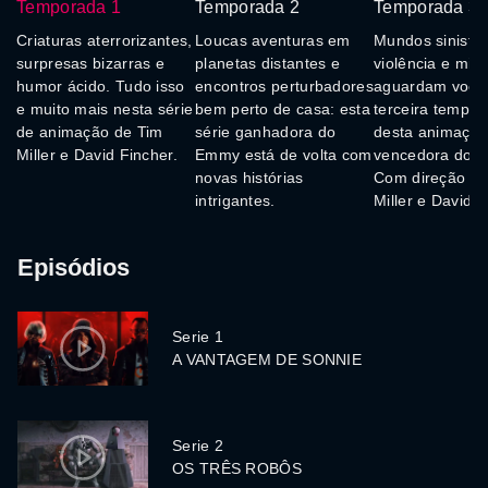
Temporada 1
Temporada 2
Temporada 3
Criaturas aterrorizantes,
Loucas aventuras em
Mundos sinistro
surpresas bizarras e
planetas distantes e
violência e mist
humor ácido. Tudo isso
encontros perturbadores
aguardam você
e muito mais nesta série
bem perto de casa: esta
terceira tempo
de animação de Tim
série ganhadora do
desta animaçã
Miller e David Fincher.
Emmy está de volta com
vencedora do 
novas histórias
Com direção de
intrigantes.
Miller e David F
Episódios
Serie 1
A VANTAGEM DE SONNIE
Serie 2
OS TRÊS ROBÔS