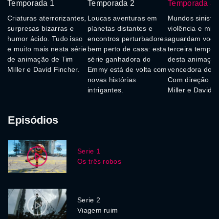
Temporada 1
Temporada 2
Temporada 3
Criaturas aterrorizantes,
Loucas aventuras em
Mundos sinistro
surpresas bizarras e
planetas distantes e
violência e mist
humor ácido. Tudo isso
encontros perturbadores
aguardam você
e muito mais nesta série
bem perto de casa: esta
terceira tempo
de animação de Tim
série ganhadora do
desta animaçã
Miller e David Fincher.
Emmy está de volta com
vencedora do 
novas histórias
Com direção de
intrigantes.
Miller e David F
Episódios
Serie 1
Os três robos
Serie 2
Viagem ruim