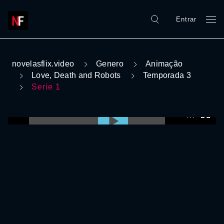
Entrar
novelasflix.video
Genero
Animação
Love, Death and Robots
Temporada 3
Serie 1
0:00:00 /
0:00:00