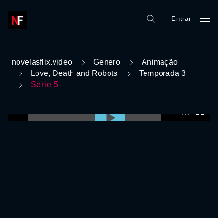
Entrar
novelasflix.video
Genero
Animação
Love, Death and Robots
Temporada 3
Serie 5
0:00:00 /
0:00:00