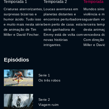
Temporada 1
Temporada 2
Temporada 3
Criaturas aterrorizantes,
Loucas aventuras em
Mundos sinistro
surpresas bizarras e
planetas distantes e
violência e mist
humor ácido. Tudo isso
encontros perturbadores
aguardam você
e muito mais nesta série
bem perto de casa: esta
terceira tempo
de animação de Tim
série ganhadora do
desta animaçã
Miller e David Fincher.
Emmy está de volta com
vencedora do 
novas histórias
Com direção de
intrigantes.
Miller e David F
Episódios
Serie 1
Os três robos
Serie 2
Viagem ruim