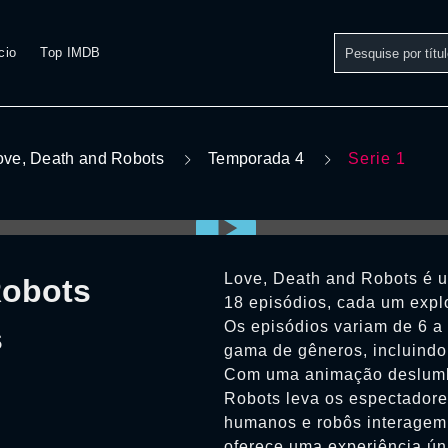
cio
Top IMDB
ove, Death and Robots
Temporada 4
Serie 1
Love, Death and Robots é u
Robots
18 episódios, cada um expl
Os episódios variam de 6 
s
gama de gêneros, incluindo f
Com uma animação deslumbra
Robots leva os espectadore
humanos e robôs interagem
oferece uma experiência úni