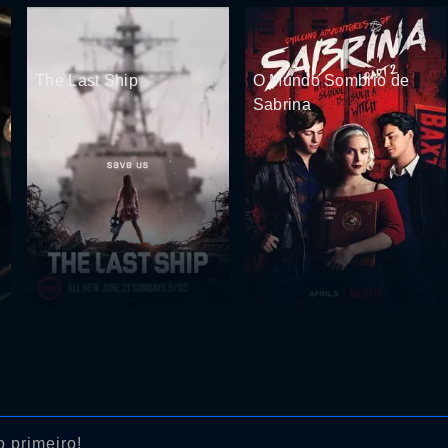
The Last Ship
O Mundo Sombrio de
Sabrina
 primeiro!