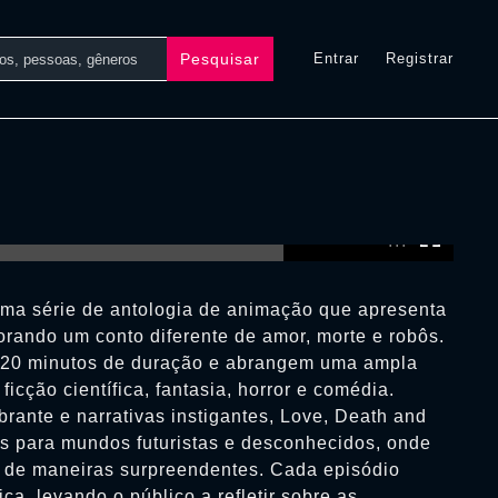
Pesquisar
Entrar
Registrar
0:00:00 /
0:00:00
ma série de antologia de animação que apresenta
orando um conto diferente de amor, morte e robôs.
a 20 minutos de duração e abrangem uma ampla
icção científica, fantasia, horror e comédia.
nte e narrativas instigantes, Love, Death and
s para mundos futuristas e desconhecidos, onde
 de maneiras surpreendentes. Cada episódio
ca, levando o público a refletir sobre as