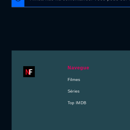
Navegue
Filmes
Séries
Top IMDB