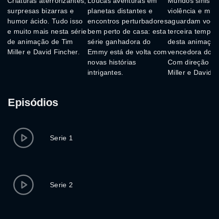
Criaturas aterrorizantes,
Loucas aventuras em
Mundos sinistro
surpresas bizarras e
planetas distantes e
violência e mist
humor ácido. Tudo isso
encontros perturbadores
aguardam você
e muito mais nesta série
bem perto de casa: esta
terceira tempo
de animação de Tim
série ganhadora do
desta animaçã
Miller e David Fincher.
Emmy está de volta com
vencedora do 
novas histórias
Com direção de
intrigantes.
Miller e David F
Episódios
Serie 1
Serie 2