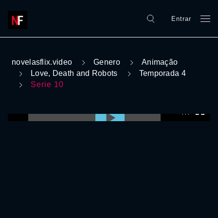
Entrar
novelasflix.video
Genero
Animação
Love, Death and Robots
Temporada 4
Serie 10
0:00:00 /
0:00:00