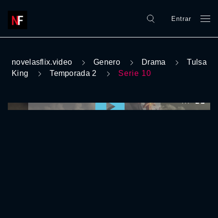
Entrar
novelasflix.video
Genero
Drama
Tulsa
King
Temporada 2
Serie 10
0:00:00 /
0:00:00