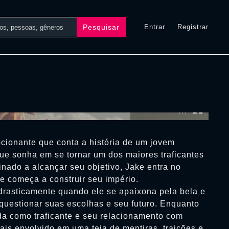
Pesquisar
Entrar
Registrar
0:00:00 /
0:00:00
ocionante que conta a história de um jovem
e sonha em se tornar um dos maiores traficantes
nado a alcançar seu objetivo, Jake entra no
e começa a construir seu império.
drasticamente quando ele se apaixona pela bela e
 questionar suas escolhas e seu futuro. Enquanto
ida como traficante e seu relacionamento com
ais envolvido em uma teia de mentiras, traições e