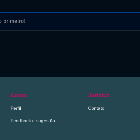
 primeiro!
Conta
Jurídico
Perfil
Contato
Feedback e sugestão