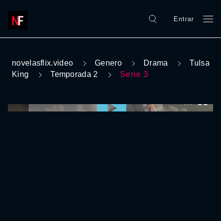
Entrar
novelasflix.video
Genero
Drama
Tulsa
King
Temporada 2
Serie 3
0:00:00 /
0:00:00