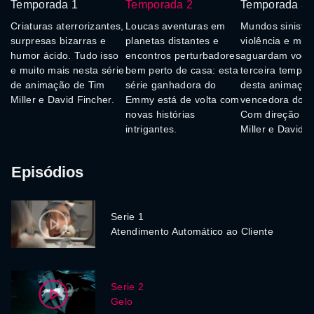
Temporada 1
Temporada 2
Temporada 3
Criaturas aterrorizantes,
Loucas aventuras em
Mundos sinistro
surpresas bizarras e
planetas distantes e
violência e mist
humor ácido. Tudo isso
encontros perturbadores
aguardam você
e muito mais nesta série
bem perto de casa: esta
terceira tempo
de animação de Tim
série ganhadora do
desta animaçã
Miller e David Fincher.
Emmy está de volta com
vencedora do 
novas histórias
Com direção de
intrigantes.
Miller e David F
Episódios
Serie 1
Atendimento Automático ao Cliente
Serie 2
Gelo