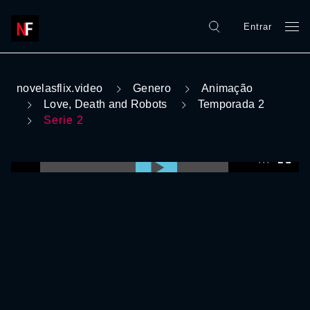
Entrar
novelasflix.video
Genero
Animação
Love, Death and Robots
Temporada 2
Serie 2
0:00:00 /
0:00:00