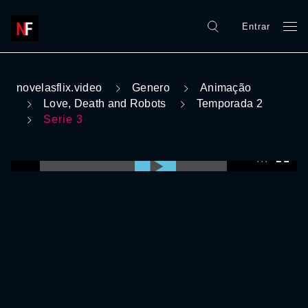
Entrar
novelasflix.video
Genero
Animação
Love, Death and Robots
Temporada 2
Serie 3
0:00:00 /
0:00:00