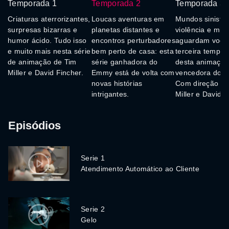
Temporada 1
Temporada 2
Temporada 3
Criaturas aterrorizantes,
Loucas aventuras em
Mundos sinistro
surpresas bizarras e
planetas distantes e
violência e mist
humor ácido. Tudo isso
encontros perturbadores
aguardam você
e muito mais nesta série
bem perto de casa: esta
terceira tempo
de animação de Tim
série ganhadora do
desta animaçã
Miller e David Fincher.
Emmy está de volta com
vencedora do 
novas histórias
Com direção de
intrigantes.
Miller e David F
Episódios
Serie 1
Atendimento Automático ao Cliente
Serie 2
Gelo