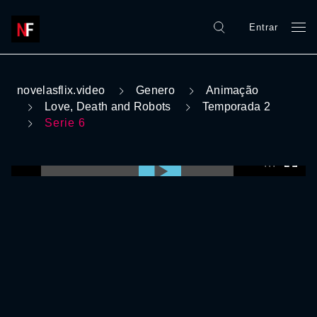
Entrar
novelasflix.video
Genero
Animação
Love, Death and Robots
Temporada 2
Serie 6
0:00:00 /
0:00:00