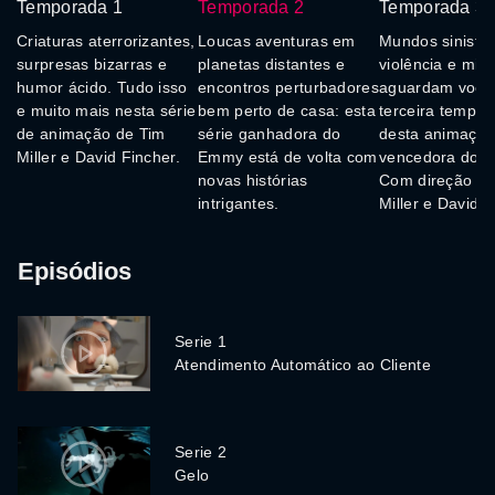
Temporada 1
Temporada 2
Temporada 3
Criaturas aterrorizantes,
Loucas aventuras em
Mundos sinistro
surpresas bizarras e
planetas distantes e
violência e mist
humor ácido. Tudo isso
encontros perturbadores
aguardam você
e muito mais nesta série
bem perto de casa: esta
terceira tempo
de animação de Tim
série ganhadora do
desta animaçã
Miller e David Fincher.
Emmy está de volta com
vencedora do 
novas histórias
Com direção de
intrigantes.
Miller e David F
Episódios
Serie 1
Atendimento Automático ao Cliente
Serie 2
Gelo