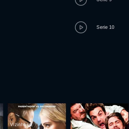
Serie 10
Vizinhos 2
É o Fim