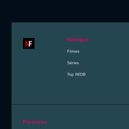
Navegue
Filmes
Séries
Top IMDB
Parceiros