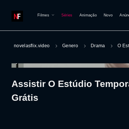
Filmes
Séries
Animação
Novo
Anún
novelasflix.video
Genero
Drama
O Es
Assistir O Estúdio Tempor
Grátis