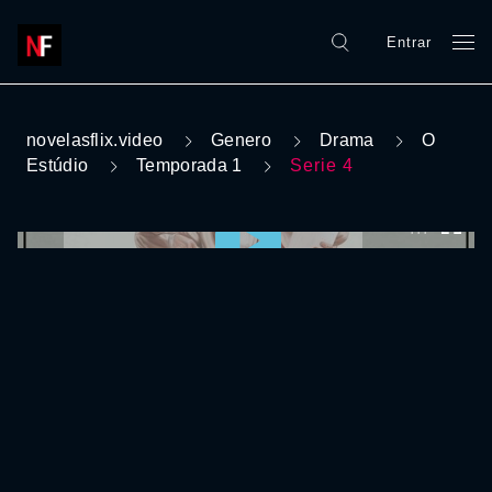
Entrar
novelasflix.video
Genero
Drama
O
Estúdio
Temporada 1
Serie 4
0:00:00 /
0:00:00