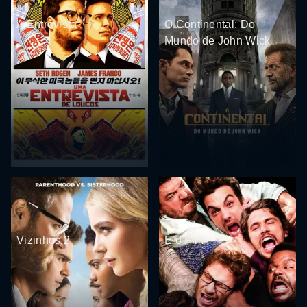
A Entrevista
O Continental: Do
Mundo de John Wick
Vizinhos 2
É o Fim