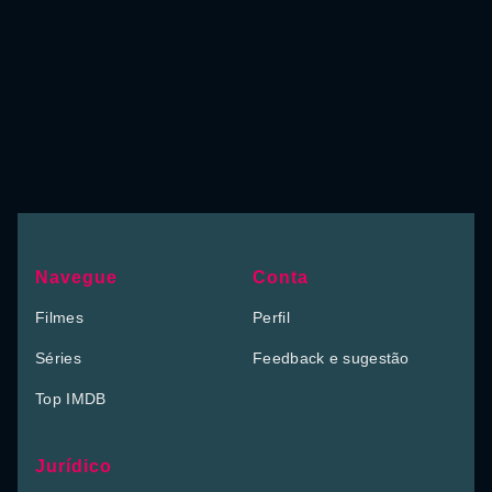
Navegue
Conta
Filmes
Perfil
Séries
Feedback e sugestão
Top IMDB
Jurídico