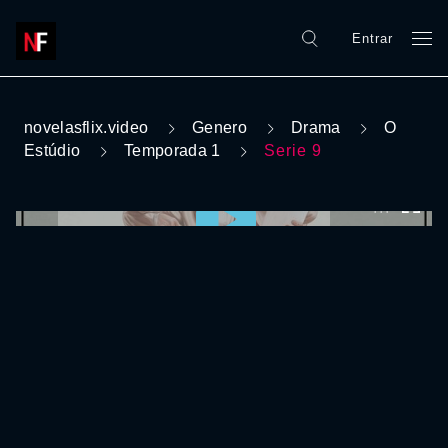
Entrar
novelasflix.video
Genero
Drama
O
Estúdio
Temporada 1
Serie 9
0:00:00 /
0:00:00