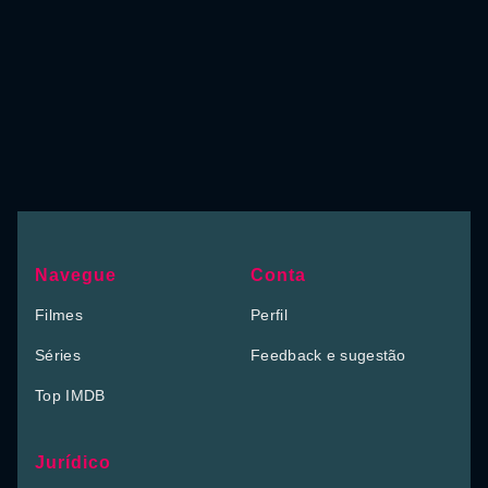
Navegue
Conta
Filmes
Perfil
Séries
Feedback e sugestão
Top IMDB
Jurídico