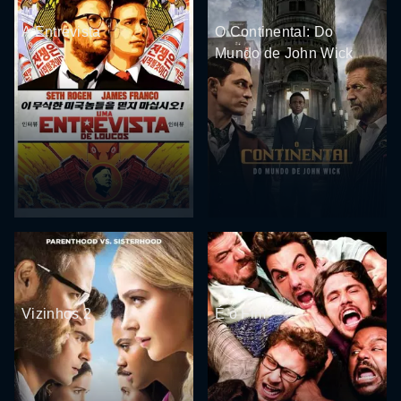
A Entrevista
O Continental: Do
Mundo de John Wick
Vizinhos 2
É o Fim