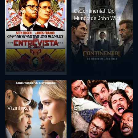
A Entrevista
O Continental: Do
Mundo de John Wick
Vizinhos 2
É o Fim