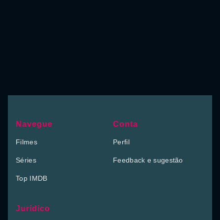
Navegue
Conta
Filmes
Perfil
Séries
Feedback e sugestão
Top IMDB
Jurídico