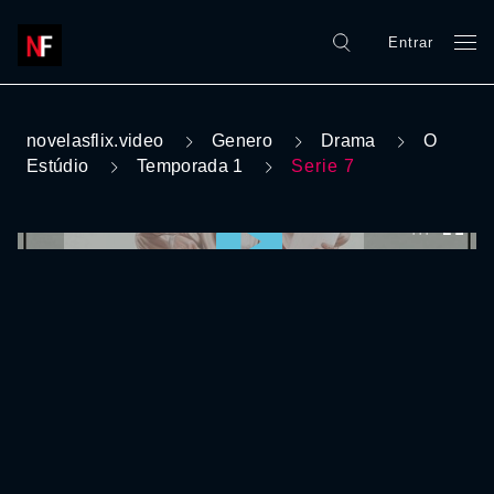
Entrar
novelasflix.video
Genero
Drama
O
Estúdio
Temporada 1
Serie 7
0:00:00 /
0:00:00